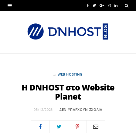
F
T
G
I
L
a
w
o
n
i
c
i
o
s
n
e
t
g
t
k
b
t
l
a
e
o
e
e
g
d
o
r
P
r
I
in
WEB HOSTING
k
l
a
n
Η DNHOST στο Website
Planet
u
m
s
05/12/2023
ΔΕΝ ΥΠΆΡΧΟΥΝ ΣΧΌΛΙΑ