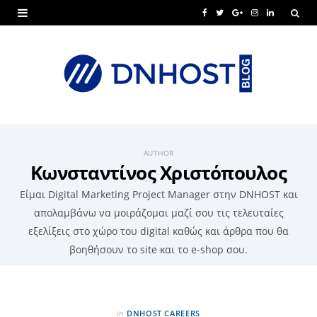
F
T
G
I
L
a
w
o
n
i
c
i
o
s
n
e
t
g
t
k
b
t
l
a
e
o
e
e
g
d
AUTHOR
Κωνσταντίνος Χριστόπουλος
o
r
P
r
I
k
l
a
n
Είμαι Digital Marketing Project Manager στην DNHOST και
απολαμβάνω να μοιράζομαι μαζί σου τις τελευταίες
u
m
εξελίξεις στο χώρο του digital καθώς και άρθρα που θα
s
βοηθήσουν το site και το e-shop σου.
in
DNHOST CAREERS