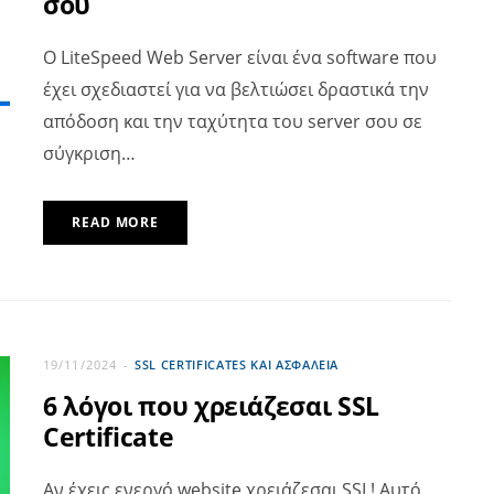
σου
O LiteSpeed Web Server είναι ένα software που
έχει σχεδιαστεί για να βελτιώσει δραστικά την
απόδοση και την ταχύτητα του server σου σε
σύγκριση…
READ MORE
19/11/2024
SSL CERTIFICATES ΚΑΙ ΑΣΦΆΛΕΙΑ
6 λόγοι που χρειάζεσαι SSL
Certificate
Αν έχεις ενεργό website χρειάζεσαι SSL! Αυτό