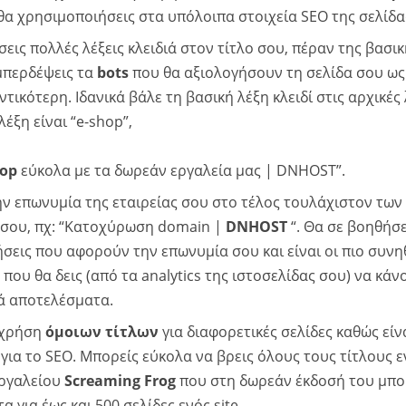
 θα χρησιμοποιήσεις στα υπόλοιπα στοιχεία SEO της σελίδα
ις πολλές λέξεις κλειδιά στον τίτλο σου, πέραν της βασική
μπερδέψεις τα
bots
που θα αξιολογήσουν τη σελίδα σου ως
ντικότερη. Ιδανικά βάλε τη βασική λέξη κλειδί στις αρχικές 
λέξη είναι “e-shop”,
hop
εύκολα με τα δωρεάν εργαλεία μας | DNHOST”.
ν επωνυμία της εταιρείας σου στο τέλος τουλάχιστον των 
 σου, πχ: “Κατοχύρωση domain |
DNHOST
“
.
Θα σε βοηθήσε
ήσεις που αφορούν την επωνυμία σου και είναι οι πιο συνη
που θα δεις (από τα analytics της ιστοσελίδας σου) να κάν
ά αποτελέσματα.
 χρήση
όμοιων τίτλων
για διαφορετικές σελίδες καθώς είν
ια το SEO. Μπορείς εύκολα να βρεις όλους τους τίτλους εν
εργαλείου
Screaming Frog
που στη δωρεάν έκδοσή του μπορ
 για έως και 500 σελίδες ενός site.