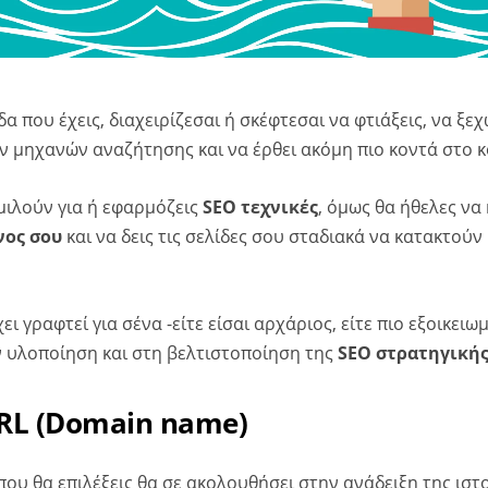
δα που έχεις, διαχειρίζεσαι ή σκέφτεσαι να φτιάξεις, να ξε
 μηχανών αναζήτησης και να έρθει ακόμη πιο κοντά στο κ
 μιλούν για ή εφαρμόζεις
SEO τεχνικές
, όμως θα ήθελες να 
νος σου
και να δεις τις σελίδες σου σταδιακά να κατακτούν
ει γραφτεί για σένα -είτε είσαι αρχάριος, είτε πιο εξοικειωμ
 υλοποίηση και στη βελτιστοποίηση της
SEO στρατηγική
RL (Domain name)
ου θα επιλέξεις θα σε ακολουθήσει στην ανάδειξη της ιστ