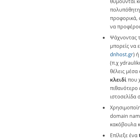
θυμούνται κ
πολυπόθητη 
προφορικά, 
να προφέρου
Ψάχνοντας τ
μπορείς να 
dnhost.gr
) 
(π.χ ydrauli
θέλεις μέσα
κλειδί
που χ
πιθανότερο 
ιστοσελίδα 
Χρησιμοποίη
domain name
κακόβουλα κ
Επίλεξε ένα