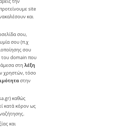
άβεις την
προτείνουμε site
ανακαλέσουν και
οσελίδα σου,
υμία σου (π.χ
ριοποίησης σου
τα του domain που
νάμεσα στη
λέξη
ων χρηστών, τόσο
ιμότητα
στην
sa.gr) καθώς
ί κατά κόρον ως
ναζήτησης.
ίας και