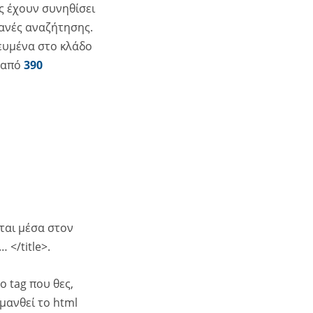
ς έχουν συνηθίσει
χανές αναζήτησης.
χευμένα στο κλάδο
α από
390
κεται μέσα στον
 </title>.
ο tag που θες,
μανθεί το html