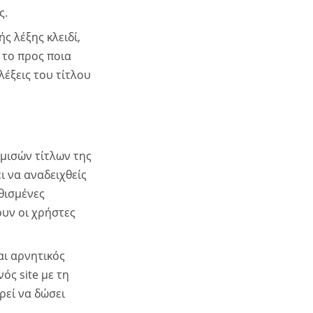
ς.
ς λέξης κλειδί,
 το προς ποια
λέξεις του τίτλου
μισών τίτλων της
ι να αναδειχθείς
θισμένες
ουν οι χρήστες
αι αρνητικός
ός site με τη
εί να δώσει