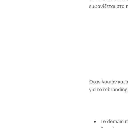
εμφανίζεται στο 
Όταν λοιπόν κατο
για το rebrandin
Το domain π