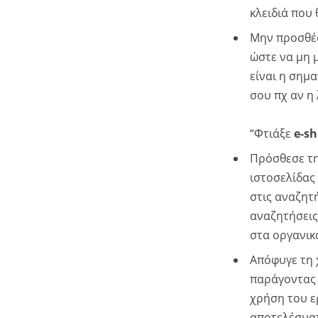
κλειδιά που
Μην προσθέσε
ώστε να μη 
είναι η σημα
σου πχ αν η 
“Φτιάξε
e-s
Πρόσθεσε τη
ιστοσελίδας
στις αναζητ
αναζητήσεις 
στα οργανικ
Απόφυγε τη
παράγοντας γ
χρήση του 
αποτελέσματα