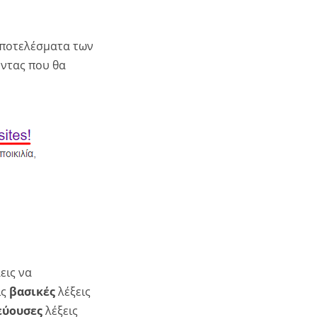
ποτελέσματα των
ντας που θα
εις να
ις
βασικές
λέξεις
εύουσες
λέξεις