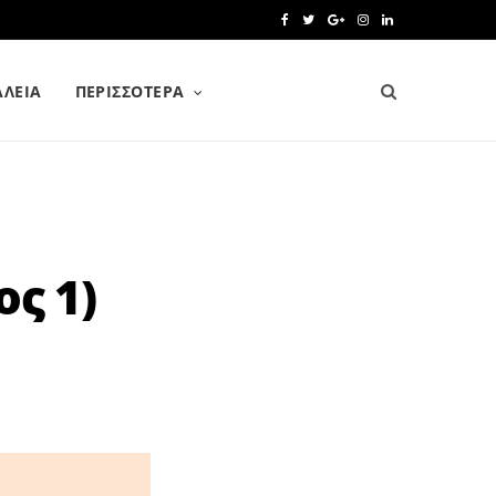
F
T
G
I
L
a
w
o
n
i
ΑΛΕΙΑ
ΠΕΡΙΣΣΌΤΕΡΑ
c
i
o
s
n
e
t
g
t
k
b
t
l
a
e
o
e
e
g
d
o
r
P
r
I
ς 1)
k
l
a
n
u
m
s