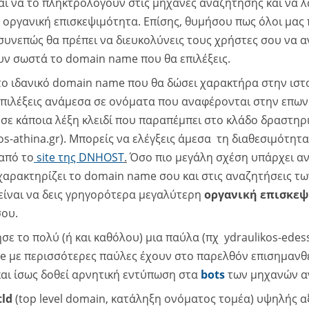
αι να το πληκτρολογούν στις μηχανές αναζήτησης και να λ
οργανική επισκεψιμότητα. Επίσης, θυμήσου πως όλοι μας 
συνεπώς θα πρέπει να διευκολύνεις τους χρήστες σου να 
ν σωστά το domain name που θα επιλέξεις.
ο ιδανικό domain name που θα δώσει χαρακτήρα στην ιστ
επιλέξεις ανάμεσα σε ονόματα που αναφέρονται στην επων
ή σε κάποια λέξη κλειδί που παραπέμπει στο κλάδο δραστη
kos-athina.gr). Μπορείς να ελέγξεις άμεσα τη διαθεσιμότη
 από το
site της DNHOST
.
Όσο πιο μεγάλη σχέση υπάρχει α
αρακτηρίζει το domain name σου και στις αναζητήσεις τ
είναι να δεις γρηγορότερα μεγαλύτερη
οργανική επισκεψ
σου.
σε το πολύ (ή και καθόλου) μια παύλα (πχ ydraulikos-edes
 με περισσότερες παύλες έχουν στο παρελθόν επισημανθε
αι ίσως δοθεί αρνητική εντύπωση στα
bots
των μηχανών α
tld
(top level domain, κατάληξη ονόματος τομέα) υψηλής αξ