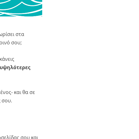
χωρίσει στα
οινό σου;
κάνεις
υψηλότερες
ένος- και θα σε
ς
σου.
οσελίδας σου και