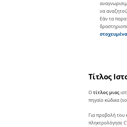
αναγνωρισι
να αναζητού
Εάν τα παρα
δραστηριοπο
στοχευμένα
Τίτλος Ισ
Ο
τίτλος μιας
ιστ
πηγαίο κώδικα (so
Για προβολή του κ
πληκτρολόγησε CT