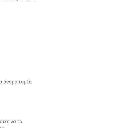
έο όνομα τομέα
στες να το