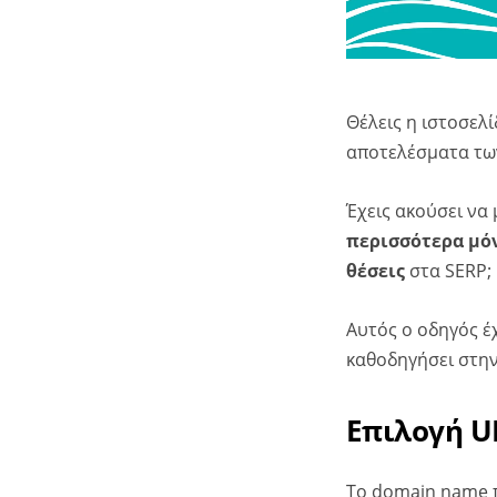
Θέλεις η ιστοσελί
αποτελέσματα των
Έχεις ακούσει να
περισσότερα μό
θέσεις
στα SERP;
Αυτός ο οδηγός έχ
καθοδηγήσει στην
Επιλογή U
Το domain name π