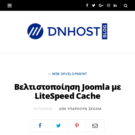
F
T
G
I
L
a
w
o
n
i
c
i
o
s
n
e
t
g
t
k
b
t
l
a
e
o
e
e
g
d
o
r
P
r
I
in
WEB DEVELOPMENT
k
l
a
n
Βελτιστοποίηση Joomla με
LiteSpeed Cache
u
m
s
07/10/2024
ΔΕΝ ΥΠΆΡΧΟΥΝ ΣΧΌΛΙΑ