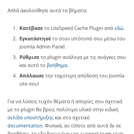
Απλά ακολούθησε αυτά τα βήματα:
Κατέβασε
το
LiteSpeed Cache Plugin
από
εδώ
.
Εγκατάστησέ
το στον ιστότοπό σου μέσω του
Joomla Admin Panel.
Ρύθμισε
το plugin ανάλογα με τις ανάγκες σου
και αυτό το
βοήθημα
.
Απόλαυσε
την ταχύτερη απόδοση του Joomla
site σου!
Για να λύσεις τυχόν θέματα ή απορίες σου σχετικά
με το plugin θα βρεις πολύτιμο υλικό στην ειδική
σελίδα υποστήριξης
και στο σχετικό
documentation
. Φυσικά, αν τίποτε από αυτά δε σε
βοηθήσει, το εξειδικευμένο μας support team είναι