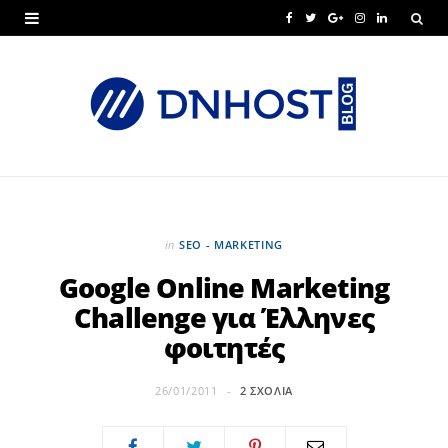
F
T
G
I
L
a
w
o
n
i
c
i
o
s
n
e
t
g
t
k
b
t
l
a
e
o
e
e
g
d
o
r
P
r
I
in
SEO - MARKETING
k
l
a
n
Google Online Marketing
Challenge για Έλληνες
u
m
φοιτητές
s
26/01/2011
2 ΣΧΌΛΙΑ