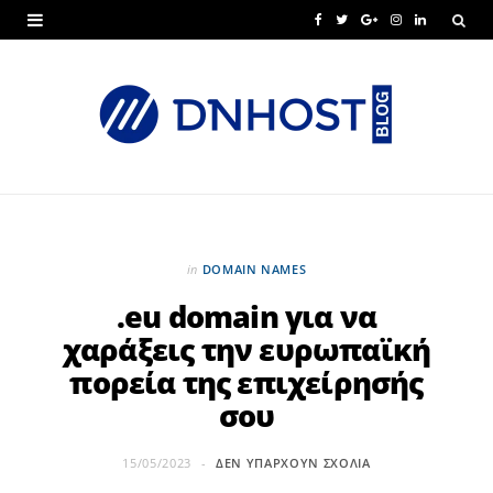
F
T
G
I
L
a
w
o
n
i
c
i
o
s
n
e
t
g
t
k
b
t
l
a
e
o
e
e
g
d
o
r
P
r
I
in
DOMAIN NAMES
k
l
a
n
.eu domain για να
χαράξεις την ευρωπαϊκή
u
m
πορεία της επιχείρησής
s
σου
15/05/2023
ΔΕΝ ΥΠΆΡΧΟΥΝ ΣΧΌΛΙΑ