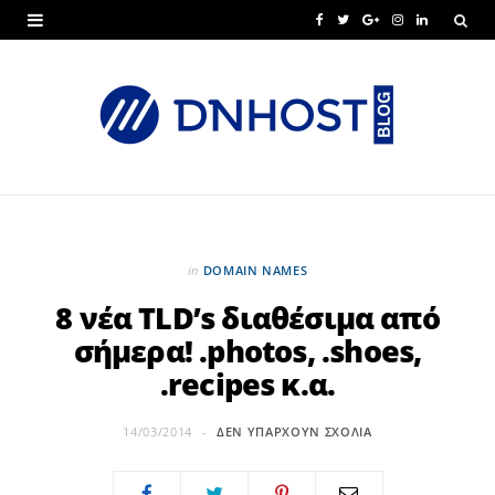
F
T
G
I
L
a
w
o
n
i
c
i
o
s
n
e
t
g
t
k
b
t
l
a
e
o
e
e
g
d
o
r
P
r
I
in
DOMAIN NAMES
k
l
a
n
8 νέα TLD’s διαθέσιμα από
σήμερα! .photos, .shoes,
u
m
.recipes κ.α.
s
14/03/2014
ΔΕΝ ΥΠΆΡΧΟΥΝ ΣΧΌΛΙΑ