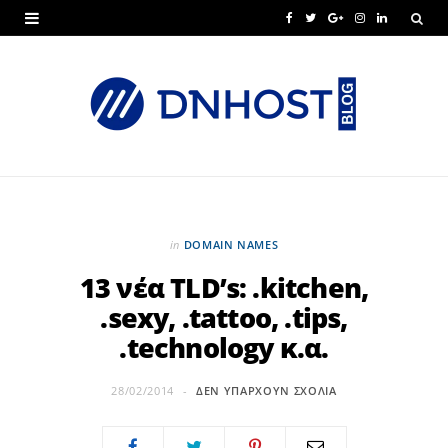
F
T
G
I
L
a
w
o
n
i
c
i
o
s
n
e
t
g
t
k
b
t
l
a
e
o
e
e
g
d
o
r
P
r
I
in
DOMAIN NAMES
k
l
a
n
13 νέα TLD’s: .kitchen,
.sexy, .tattoo, .tips,
u
m
.technology κ.α.
s
28/02/2014
ΔΕΝ ΥΠΆΡΧΟΥΝ ΣΧΌΛΙΑ