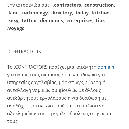
την ιστοσελίδα σας: .
contractors
, .
construction
,
.
land
, .
technology
, .
directory
, .
today
, .
kitchen
,
.
sexy
, .
tattoo
, .
diamonds
, .
enterprises
, .
tips
,
.
voyage
.CONTRACTORS
Το .CONTRACTORS παρέχει μια κατάληξη
domain
για όλους τους σκοπούς και είναι ιδανικό για
υπηρεσίες εργολαβίας, μάρκετινγκ, εύρεση ή
ανταλλαγή νομικών συμβουλών με άλλους
ανεξάρτητους εργολάβους ή για δικτύωση με
αναδόχους στον ίδιο τομέα, προκειμένου να
ολοκληρώνονται οι μεγάλες δουλειές στην ώρα
τους.