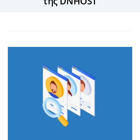
της DNHOST