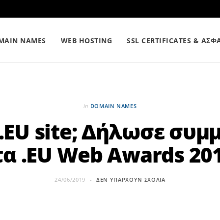
MAIN NAMES
WEB HOSTING
SSL CERTIFICATES & ΑΣΦ
in
DOMAIN NAMES
 .EU site; Δήλωσε συμ
τα .EU Web Awards 201
24/06/2019
ΔΕΝ ΥΠΆΡΧΟΥΝ ΣΧΌΛΙΑ