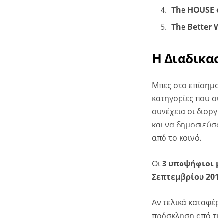
The HOUSE o
The Better 
Η Διαδικα
Μπες στο επίσημο
κατηγορίες που 
συνέχεια οι διορ
και να δημοσιεύσο
από το κοινό.
Οι
3 υποψήφιοι 
Σεπτεμβρίου 20
Αν τελικά καταφέ
πρόσκληση από τη