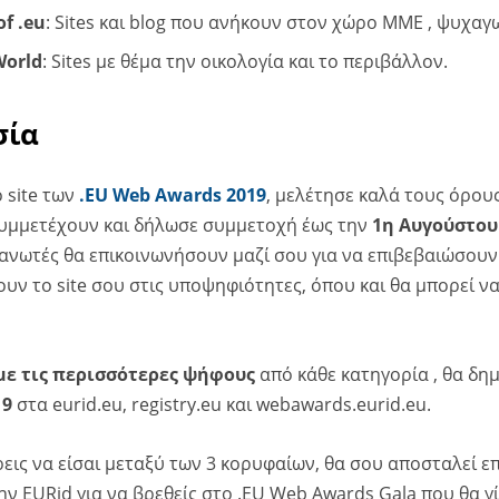
f .eu
: Sites και blog που ανήκουν στον χώρο ΜΜΕ , ψυχαγω
World
: Sites με θέμα την οικολογία και το περιβάλλον.
σία
 site των
.EU Web Awards 2019
, μελέτησε καλά τους όρους
συμμετέχουν και δήλωσε συμμετοχή έως την
1η Αυγούστου
γανωτές θα επικοινωνήσουν μαζί σου για να επιβεβαιώσουν
υν το site σου στις υποψηφιότητες, όπου και θα μπορεί να
με τις περισσότερες ψήφους
από κάθε κατηγορία , θα δη
19
στα eurid.eu, registry.eu και webawards.eurid.eu.
ρεις να είσαι μεταξύ των 3 κορυφαίων, θα σου αποσταλεί ε
ν EURid για να βρεθείς στο .EU Web Awards Gala που θα γί