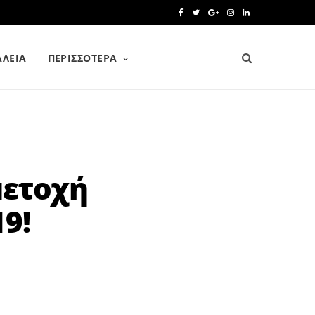
F
T
G
I
L
a
w
o
n
i
ΑΛΕΙΑ
ΠΕΡΙΣΣΌΤΕΡΑ
c
i
o
s
n
e
t
g
t
k
b
t
l
a
e
o
e
e
g
d
o
r
P
r
I
μετοχή
k
l
a
n
9!
u
m
s