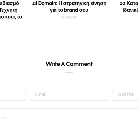
εδιασμό
.ai Domain: Η στρατηγική κίνηση
10 Κατ
Τεχνητή
για το brand σου
Ιδανικ
τοπους το
20/06/2025
Write A Comment