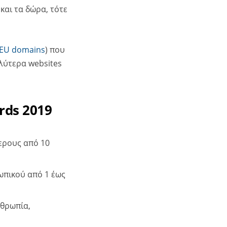
 και τα δώρα, τότε
.EU domains
) που
αλύτερα websites
rds 2019
τερους από 10
σωπικού από 1 έως
νθρωπία,