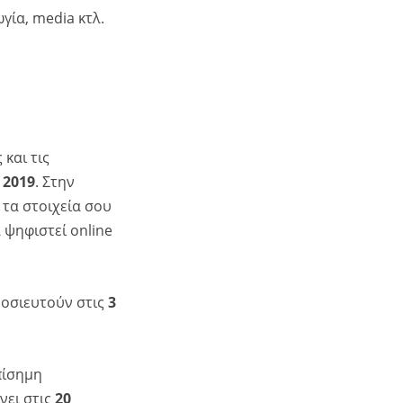
γία, media κτλ.
 και τις
 2019
. Στην
 τα στοιχεία σου
 ψηφιστεί online
μοσιευτούν στις
3
πίσημη
νει στις
20