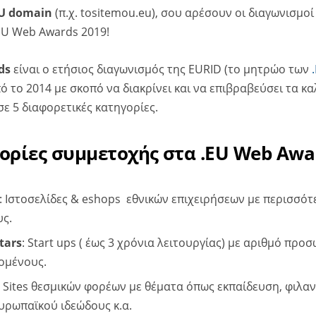
EU domain
(π.χ. tositemou.eu), σου αρέσουν οι διαγωνισμοί
EU Web Awards 2019!
ds
είναι ο ετήσιος διαγωνισμός της EURID (το μητρώο των
ό το 2014 με σκοπό να διακρίνει και να επιβραβεύσει τα κ
σε 5 διαφορετικές κατηγορίες.
γορίες συμμετοχής στα .EU Web Awa
: Ιστοσελίδες & eshops εθνικών επιχειρήσεων με περισσό
ς.
tars
: Start ups ( έως 3 χρόνια λειτουργίας) με αριθμό προ
ζομένους.
: Sites θεσμικών φορέων με θέματα όπως εκπαίδευση, φιλα
ρωπαϊκού ιδεώδους κ.α.