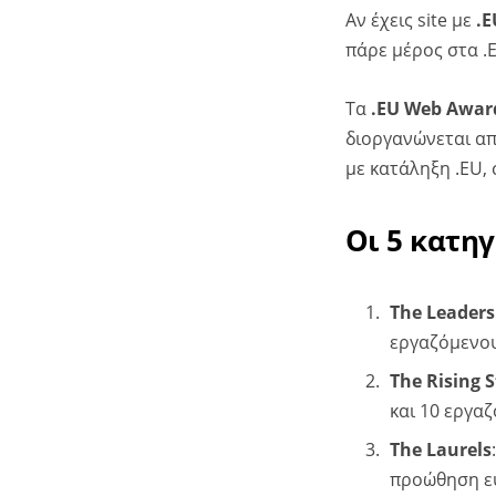
Αν έχεις site με
.
πάρε μέρος στα .
Τα
.EU Web Awar
διοργανώνεται απ
με κατάληξη .EU, 
Οι 5 κατη
The Leaders
εργαζόμενου
The Rising S
και 10 εργα
The Laurels
προώθηση ευ