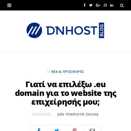
F
T
G
I
L
a
w
o
n
i
c
i
o
s
n
e
t
g
t
k
b
t
l
a
e
o
e
e
g
d
o
r
P
r
I
in
ΝΕΑ & ΠΡΟΣΦΟΡΕΣ
k
l
a
n
Γιατί να επιλέξω .eu
domain για το website της
u
m
επιχείρησής μου;
s
01/08/2022
ΔΕΝ ΥΠΆΡΧΟΥΝ ΣΧΌΛΙΑ