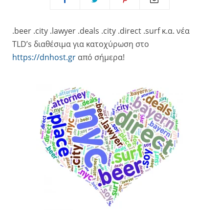
.beer .city .lawyer .deals .city .direct .surf κ.α. νέα
TLD’s διαθέσιμα για κατοχύρωση στο
https://dnhost.gr
από σήμερα!