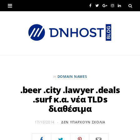
F
T
G
I
L
a
w
o
n
i
c
i
o
s
n
e
t
g
t
k
b
t
l
a
e
o
e
e
g
d
o
r
P
r
I
in
DOMAIN NAMES
k
l
a
n
.beer .city .lawyer .deals
.surf κ.α. νέα TLDs
u
m
διαθέσιμα
s
17/10/2014
ΔΕΝ ΥΠΆΡΧΟΥΝ ΣΧΌΛΙΑ