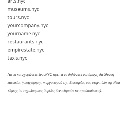
arts.nyc
museums.nyc
tours.nyc
yourcompany.nyc
yourname.nyc
restaurants.nyc
empirestate.nyc
taxis.nyc
Για να κατοχυρώσετε ένα .NYC, πρέπει να δηλώσετε μια έγκυρη διεύθυνση
κατοικίας ή επιχείρησης ή οργανισμού της ιδιοκτησίας σας στην πόλη της Νέας
Υόρκης (οι ταχυδρομικές θυρίδες δεν πληρούν τις προϋποθέσεις).