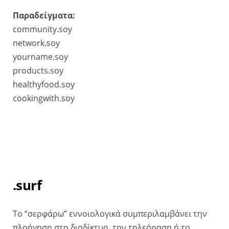
Παραδείγματα:
community.soy
network.soy
yourname.soy
products.soy
healthyfood.soy
cookingwith.soy
.surf
Το “σερφάρω” εννοιολογικά συμπεριλαμβάνει την
πλοήγηση στο διαδίκτυο, την τηλεόραση ή το