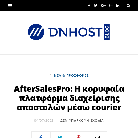
F
T
G
I
L
a
w
o
n
i
c
i
o
s
n
e
t
g
t
k
b
t
l
a
e
o
e
e
g
d
o
r
P
r
I
in
ΝΕΑ & ΠΡΟΣΦΟΡΕΣ
k
l
a
n
AfterSalesPro: Η κορυφαία
πλατφόρμα διαχείρισης
u
m
αποστολών μέσω courier
s
04/07/2022
ΔΕΝ ΥΠΆΡΧΟΥΝ ΣΧΌΛΙΑ