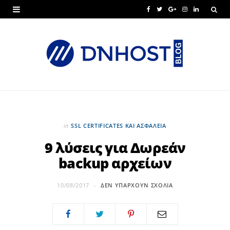
F
T
G
I
L
a
w
o
n
i
c
i
o
s
n
e
t
g
t
k
b
t
l
a
e
o
e
e
g
d
o
r
P
r
I
in
SSL CERTIFICATES ΚΑΙ ΑΣΦΆΛΕΙΑ
k
l
a
n
9 λύσεις για Δωρεάν
backup αρχείων
u
m
s
10/08/2017
ΔΕΝ ΥΠΆΡΧΟΥΝ ΣΧΌΛΙΑ