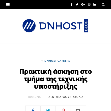
F
T
G
I
L
a
w
o
n
i
c
i
o
s
n
e
t
g
t
k
b
t
l
a
e
o
e
e
g
d
o
r
P
r
I
in
DNHOST CAREERS
k
l
a
n
Πρακτική άσκηση στο
τμήμα της τεχνικής
u
m
υποστήριξης
s
18/06/2021
ΔΕΝ ΥΠΆΡΧΟΥΝ ΣΧΌΛΙΑ