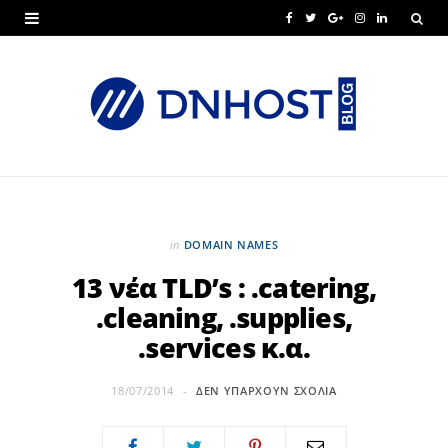
F
T
G
I
L
a
w
o
n
i
c
i
o
s
n
e
t
g
t
k
b
t
l
a
e
o
e
e
g
d
o
r
P
r
I
in
DOMAIN NAMES
k
l
a
n
13 νέα TLD’s : .catering,
.cleaning, .supplies,
u
m
.services κ.α.
s
18/07/2014
ΔΕΝ ΥΠΆΡΧΟΥΝ ΣΧΌΛΙΑ