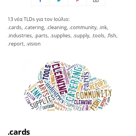
13 νέα TLDs για τον Ιούλιο:
.cards, .catering, .cleaning, .community, .ink,
.industries, .parts, .supplies, .supply, .tools, .fish,
.report, .vision
.cards