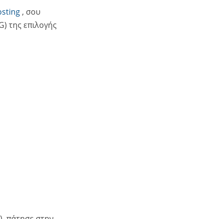
sting
, σου
G) της επιλογής
), πάτησε στην