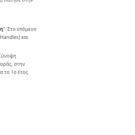
ση
“. Στο επόμενο
Handles) και
“Σύνοψη
οράς, στην
α το 1ο έτος