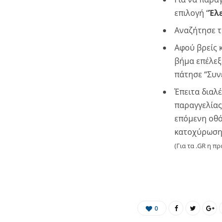
επιλογή “
Έλ
Αναζήτησε το
Αφού βρείς κ
βήμα επέλεξ
πάτησε “Συνέ
Έπειτα διαλέ
παραγγελίας
επόμενη οθόν
κατοχύρωση
(Για τα .GR η π
0