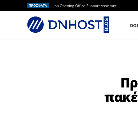
ΠΡΟΣΦΑΤΑ
Job Opening Office Support Assistant
DO
Πρ
πακέ