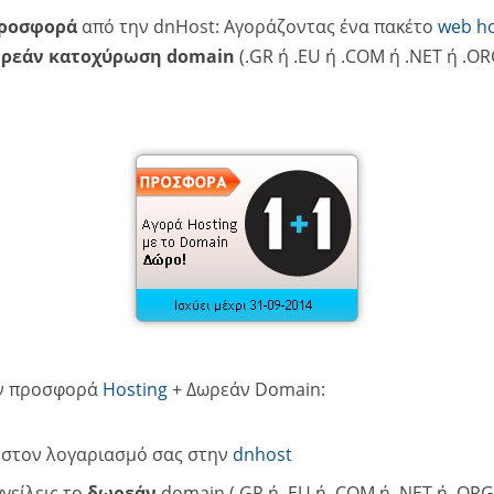
Προσφορά
από την dnHost: Αγοράζοντας ένα πακέτο
web ho
ρεάν κατοχύρωση domain
(.GR ή .EU ή .COM ή .NET ή .OR
ην προσφορά
Hosting
+ Δωρεάν Domain:
 στον λογαριασμό σας στην
dnhost
γείλεις το
δωρεάν
domain (.GR ή .EU ή .COM ή .NET ή .ORG