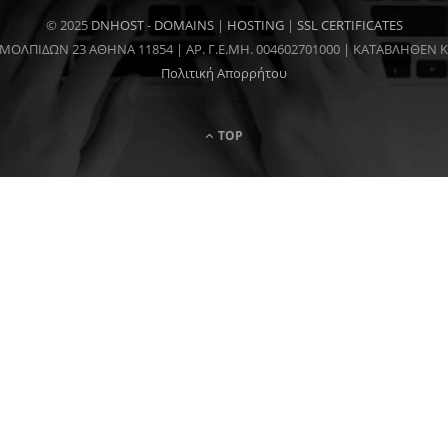
© 2025
DNHOST
-
DOMAINS
|
HOSTING
|
SSL CERTIFICATES
ΜΟΛΠΙΔΩΝ 23 ΑΘΗΝΑ 11854 | AP. Γ.Ε.ΜΗ. 004602701000 | ΚΑΤΑΒΛΗΘΕΝ 
Πολιτική Απορρήτου
TOP