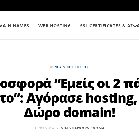
MAIN NAMES
WEB HOSTING
SSL CERTIFICATES & ΑΣΦ
in
ΝΕΑ & ΠΡΟΣΦΟΡΕΣ
οσφορά “Εμείς οι 2 π
το”: Αγόρασε hosting,
Δώρο domain!
13/09/2014
ΔΕΝ ΥΠΆΡΧΟΥΝ ΣΧΌΛΙΑ