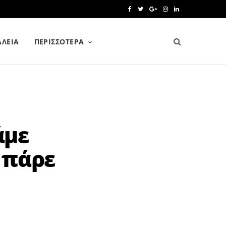
F
T
G
I
L
a
w
o
n
i
ΑΛΕΙΑ
ΠΕΡΙΣΣΌΤΕΡΑ
c
i
o
s
n
e
t
g
t
k
b
t
l
a
e
o
e
e
g
d
o
r
P
r
I
άμε
k
l
a
n
 πάρε
u
m
s