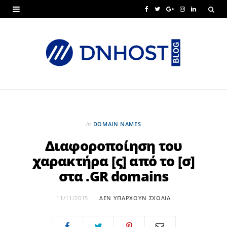
F
T
G
I
L
a
w
o
n
i
c
i
o
s
n
e
t
g
t
k
b
t
l
a
e
o
e
e
g
d
o
r
P
r
I
in
DOMAIN NAMES
k
l
a
n
Διαφοροποίηση του
χαρακτήρα [ς] από το [σ]
u
m
στα .GR domains
s
11/11/2015
ΔΕΝ ΥΠΆΡΧΟΥΝ ΣΧΌΛΙΑ