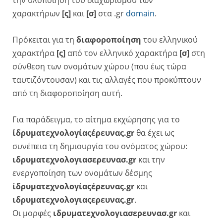
χαρακτήρων
[ς]
και
[σ]
στα .gr
domain
.
Πρόκειται για τη
διαφοροποίηση
του ελληνικού
χαρακτήρα
[ς]
από τον ελληνικό χαρακτήρα
[σ]
στη
σύνθεση των ονομάτων χώρου (που έως τώρα
ταυτιζόντουσαν) και τις αλλαγές που προκύπτουν
από τη διαφοροποίηση αυτή.
Για παράδειγμα, το αίτημα εκχώρησης για το
ίδρυματεχνολογίαςέρευνας.gr
θα έχει ως
συνέπεια τη δημιουργία του ονόματος χώρου:
ιδρυματεχνολογιασερευνασ.gr
και την
ενεργοποίηση των ονομάτων δέσμης
ίδρυματεχνολογίαςέρευνας.gr
και
ιδρυματεχνολογιαςερευνας.gr
.
Οι μορφές
ιδρυματεχνολογιασερευνασ.gr
και