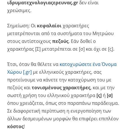
ιδρυματεχνολογιαςερευνας.gr
δεν είναι
χρεώσιμες.
Σημείωση: Οι
κεφαλαίοι
χαρακτήρες
μετατρέπονται από τα συστήματα του Μητρώου
στους αντίστοιχους
πεζούς
. Εάν δοθεί ο
χαρακτήρας [Σ] μετατρέπεται σε [σ] και όχι σε [ς].
Έτσι, όταν θα θέλετε να
κατοχυρώσετε ένα Όνομα
Χώρου [.gr]
με ελληνικούς χαρακτήρες, σας
προτείνουμε να κάνετε την κατοχύρωση του με
πεζούς και
τονισμένους χαρακτήρες
, και με την
σωστή χρήση του ελληνικού χαρακτήρα
[ς]
ή
[σ]
όπου χρειάζεται, όπως στο παραπάνω παράδειγμα.
Σε διαφορετική περίπτωση η ενεργοποίηση των
άλλων δεσμευμένων μορφών θα επιφέρει επιπλέον
κόστος
!