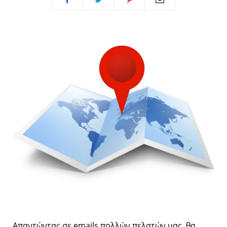
Απαντώντας σε emails πολλών πελατών μας, θα