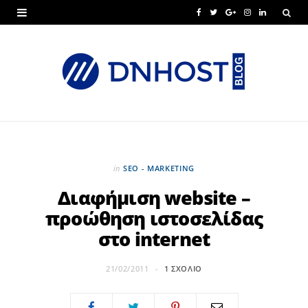
F
T
G
I
L
a
w
o
n
i
c
i
o
s
n
e
t
g
t
k
b
t
l
a
e
o
e
e
g
d
o
r
P
r
I
in
SEO - MARKETING
k
l
a
n
Διαφήμιση website –
προώθηση ιστοσελίδας
u
m
στο internet
s
21/02/2011
1 ΣΧΌΛΙΟ