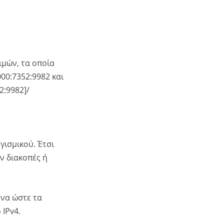
ιμών, τα οποία
000:7352:9982 και
2:9982]/
γισμικού. Έτσι
ν διακοπές ή
μνα ώστε τα
 IPv4.