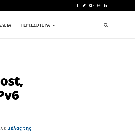
F
T
G
I
L
a
w
o
n
i
ΑΛΕΙΑ
ΠΕΡΙΣΣΌΤΕΡΑ
c
i
o
s
n
e
t
g
t
k
b
t
l
a
e
o
e
e
g
d
o
r
P
r
I
ost,
k
l
a
n
Pv6
u
m
s
ινε
μέλος της