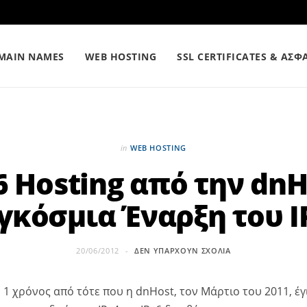
MAIN NAMES
WEB HOSTING
SSL CERTIFICATES & ΑΣΦ
in
WEB HOSTING
6 Hosting από την dnH
γκόσμια Έναρξη του I
20/06/2012
ΔΕΝ ΥΠΆΡΧΟΥΝ ΣΧΌΛΙΑ
1 χρόνος από τότε που η dnHost, τον Μάρτιο του 2011, έγ