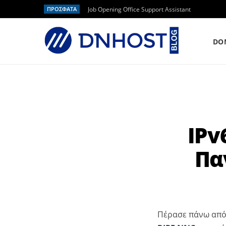
ΠΡΟΣΦΑΤΑ
Job Opening Office Support Assistant
DO
IPv
Πα
Πέρασε πάνω από 