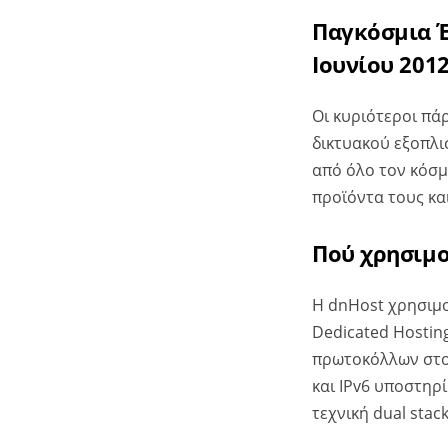
Παγκόσμια Έν
Ιουνίου 201
Οι κυριότεροι πάρ
δικτυακού εξοπλι
από όλο τον κόσμ
προϊόντα τους και
Πού χρησιμοπ
Η dnHost χρησιμοπ
Dedicated Hosting
πρωτοκόλλων στου
και IPv6 υποστηρί
τεχνική dual stac