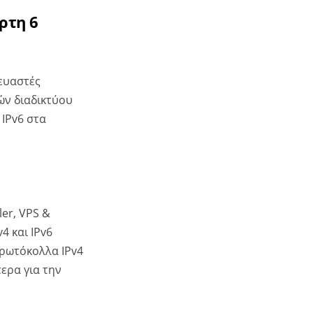
ρτη 6
κευαστές
ών διαδικτύου
 IPv6 στα
ler, VPS &
4 και IPv6
πρωτόκολλα IPv4
ερα για την