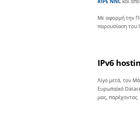
RIPE NNC
και απέκ
Mε αφορμή την Π
παρουσίαση του I
IPv6 hosti
Λίγο μετά, τον Μά
Eυρωπαϊκό Datace
μας, παρέχοντας I