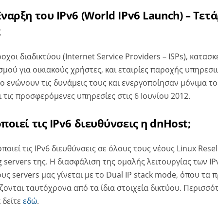
αρξη του IPv6 (World IPv6 Launch) – Τετά
2
οχοι διαδικτύου (Internet Service Providers – ISPs), κατασ
σμού για οικιακούς χρήστες, και εταιρίες παροχής υπηρεσι
ο ενώνουν τις δυνάμεις τους και ενεργοποίησαν μόνιμα το
 τις προσφερόμενες υπηρεσίες στις 6 Ιουνίου 2012.
οιεί τις IPv6 διευθύνσεις η dnHost;
οιεί τις IPv6 διευθύνσεις σε όλους τους νέους Linux Resel
 servers της. H διασφάλιση της ομαλής λειτουργίας των IPv
ς servers μας γίνεται με το Dual IP stack mode, όπου τα 
ζονται ταυτόχρονα από τα ίδια στοιχεία δικτύου. Περισσότ
k δείτε
εδώ
.