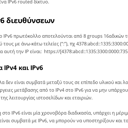
να ΙΡv6 routed δίκτυο.
6 διευθύνσεων
το IPv6 πρωτόκολλο αποτελούνται από 8 groups 16αδικών τ
 τους με άνω-κάτω τελείες (“:”), πχ 4378:abcd::1335:3300:0
ια αυτή την IP είναι: https://[4378:abcd::1335:3300:0000:735
 IPv4 και IPv6
α δεν είναι συμβατά μεταξύ τους σε επίπεδο υλικού και λο
ργειες μετάβασης από το IPv4 στο IPv6 για να μην υπάρχου
της λειτουργίας ιστοσελίδων και εταιριών.
 στο IPv6 είναι μία χρονοβόρα διαδικασία, υπάρχει η μέρι
ίναι συμβατά με IPv6, να μπορούν να υποστηρίξουν και το