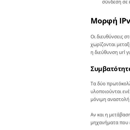
σύνδεση σε έ
Μορφή IΡv
Οι διευθύνσεις σ
χωρίζονται μεταξύ
η διεύθυνση url γ
Συμβατότητα
Τα δύο πρωτόκολλ
υλοποιούνται ενέ
μόνιμη αναστολή 
Αν και η μετάβαση
μηχανήματα που ε