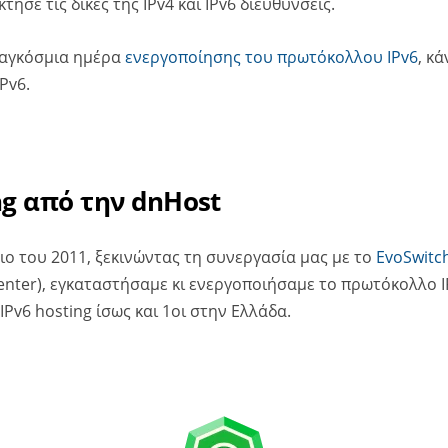
τησε τις δικές της IPv4 και IPv6 διευθύνσεις.
αγκόσμια ημέρα
ενεργοποίησης του πρωτόκολλου IPv6
, κ
Pv6.
ng από την dnHost
ιο του 2011, ξεκινώντας τη συνεργασία μας με το
EvoSwitc
nter), εγκαταστήσαμε κι ενεργοποιήσαμε το πρωτόκολλο I
Pv6 hosting ίσως και 1οι στην Ελλάδα.