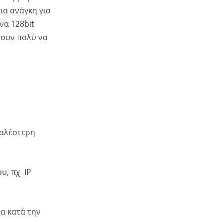
ια ανάγκη για
ένα 128bit
σουν πολύ να
φαλέστερη
υ, πχ IP
α κατά την