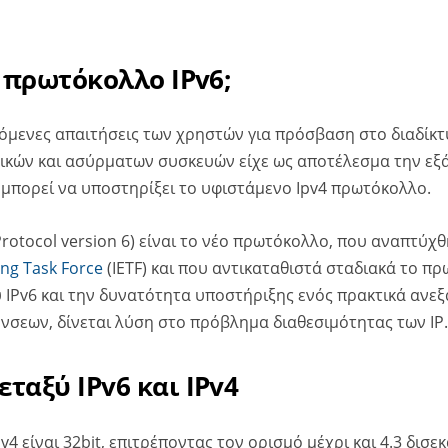
ο πρωτόκολλο IPv6;
όμενες απαιτήσεις των χρηστών για πρόσβαση στο διαδίκτ
ικών και ασύρματων συσκευών είχε ως αποτέλεσμα την εξ
μπορεί να υποστηρίξει το υφιστάμενο Ipv4 πρωτόκολλο.
 Protocol version 6) είναι το νέο πρωτόκολλο, που αναπτύχ
ing Task Force
(IETF) και που αντικαταθιστά σταδιακά το πρ
 IPv6 και την δυνατότητα υποστήριξης ενός πρακτικά ανε
ύνσεων, δίνεται λύση στο πρόβλημα διαθεσιμότητας των IP.
ταξύ IPv6 και IPv4
4 είναι 32bit, επιτρέποντας τον ορισμό μέχρι και 4.3 δισ