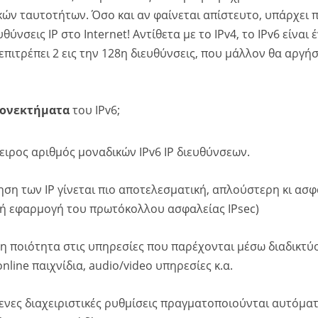
κών ταυτοτήτων. Όσο και αν φαίνεται απίστευτο, υπάρχει π
ύνσεις IP στο Internet! Αντίθετα με το IPv4, το IPv6 είναι 
επιτρέπει 2 εις την 128η διευθύνσεις, που μάλλον θα αργή
ονεκτήματα
του IPv6;
ειρος αριθμός μοναδικών IPv6 IP διευθύνσεων.
ση των IP γίνεται πιο αποτελεσματική, απλούστερη κι ασ
ή εφαρμογή του πρωτόκολλου ασφαλείας IPsec)
 η ποιότητα στις υπηρεσίες που παρέχονται μέσω διαδικτύο
nline παιχνίδια, audio/video υπηρεσίες κ.α.
ενες διαχειριστικές ρυθμίσεις πραγματοποιούνται αυτόματ