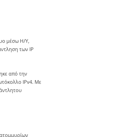
υο μέσω Η/Υ,
άντληση των IP
θηκε από την
ωτόκολλο IΡv4. Με
ξάντλητου
εκατομμυρίων