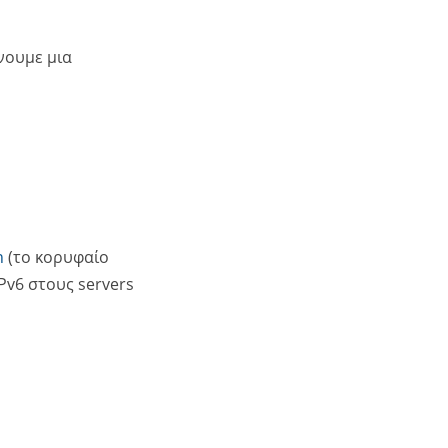
άνουμε μια
h
(το κορυφαίο
Pv6 στους servers