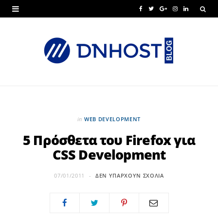
F
T
G
I
L
a
w
o
n
i
c
i
o
s
n
e
t
g
t
k
b
t
l
a
e
o
e
e
g
d
o
r
P
r
I
in
WEB DEVELOPMENT
k
l
a
n
5 Πρόσθετα του Firefox για
CSS Development
u
m
s
07/01/2011
ΔΕΝ ΥΠΆΡΧΟΥΝ ΣΧΌΛΙΑ