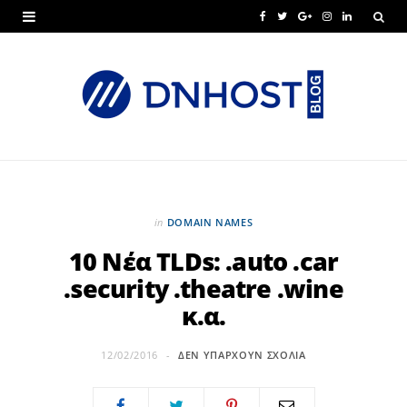
F
T
G
I
L
a
w
o
n
i
c
i
o
s
n
e
t
g
t
k
b
t
l
a
e
o
e
e
g
d
o
r
P
r
I
in
DOMAIN NAMES
k
l
a
n
10 Νέα TLDs: .auto .car
.security .theatre .wine
u
m
κ.α.
s
12/02/2016
ΔΕΝ ΥΠΆΡΧΟΥΝ ΣΧΌΛΙΑ