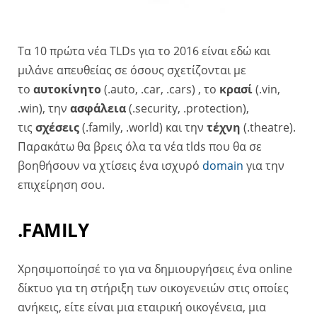
Τα 10 πρώτα νέα TLDs για το 2016 είναι εδώ και
μιλάνε απευθείας σε όσους σχετίζονται με
το
αυτοκίνητο
(.auto, .car, .cars) , το
κρασί
(.vin,
.win), την
ασφάλεια
(.security, .protection),
τις
σχέσεις
(.family, .world) και την
τέχνη
(.theatre).
Παρακάτω θα βρεις όλα τα νέα tlds που θα σε
βοηθήσουν να χτίσεις ένα ισχυρό
domain
για την
επιχείρηση σου.
.FAMILY
Χρησιμοποίησέ το για να δημιουργήσεις ένα online
δίκτυο για τη στήριξη των οικογενειών στις οποίες
ανήκεις, είτε είναι μια εταιρική οικογένεια, μια