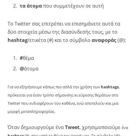
τα άτομα
που συμμετέχουν σε αυτή
Το Twitter σας επιτρέπει να επισημάνετε αυτά τα
δύο στοιχεία μέσω της διασύνδεσής τους, με το
hashtag
/ετικέτα (#) και το σύμβολο
αναφοράς
(@):
#
θέμα
@
άτομα
Για να εξηγήσουμε κάπως πιο απλά την χρήση των
hashtags
,
πρόκειται για έναν τρόπο σήμανσης κι εύρεσης θεμάτων στο
Twitter που ενδιαφέρουν τον καθένα, ενώ αποτελούν και μια
μορφή μεταπληροφορίας.
Όταν δημιουργούμε ένα
Tweet
, χρησιμοποιούμε
ένα
hashtag
(#)
πριν από το θέμα του tweet μας. Το σύμβολο (@)