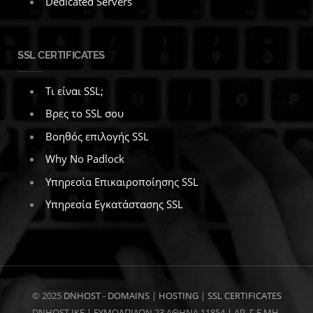
Dedicated Servers
SSL CERTIFICATES
Τι είναι SSL;
Βρες το SSL σου
Βοηθός επιλογής SSL
Why No Padlock
Υπηρεσία Επικαιροποίησης SSL
Υπηρεσία Εγκατάστασης SSL
© 2025
DNHOST
-
DOMAINS
|
HOSTING
|
SSL CERTIFICATES
DNHOST IKE | ΕΥΜΟΛΠΙΔΩΝ 23 ΑΘΗΝΑ 11854 | AP. Γ.Ε.ΜΗ.