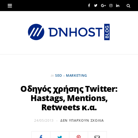
F
T
G
I
L
a
w
o
n
i
c
i
o
s
n
e
t
g
t
k
b
t
l
a
e
o
e
e
g
d
o
r
P
r
I
in
SEO - MARKETING
k
l
a
n
Οδηγός χρήσης Twitter:
Hastags, Mentions,
u
m
Retweets κ.α.
s
24/05/2013
ΔΕΝ ΥΠΆΡΧΟΥΝ ΣΧΌΛΙΑ