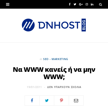
F
T
G
I
L
a
w
o
n
i
c
i
o
s
n
e
t
g
t
k
b
t
l
a
e
o
e
e
g
d
o
r
P
r
I
in
SEO - MARKETING
k
l
a
n
Να WWW κανείς ή να μην
WWW;
u
m
s
19/01/2011
ΔΕΝ ΥΠΆΡΧΟΥΝ ΣΧΌΛΙΑ