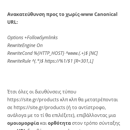
Ανακατεύθυνση προς το χωρίς-www Canonical
URL:
Options +FollowSymlinks
RewriteEngine On
RewriteCond %{HTTP_HOST} ^www.(.+)$ [NC]
RewriteRule ^(.*)$ https://%1/$1 [R=301,L]
Έτσι όλες οι διευθύνσεις τύπου
https://site.gr/products κλπ κλπ θα μετατρέπονται
σε https://site.gr/products (ή το αντίστροφο,
ανάλογα με το τί θα επιλέξετε), επιβάλλοντας μια
ομοιομορφία
και
ορθότητα
στον τρόπο σύνταξης