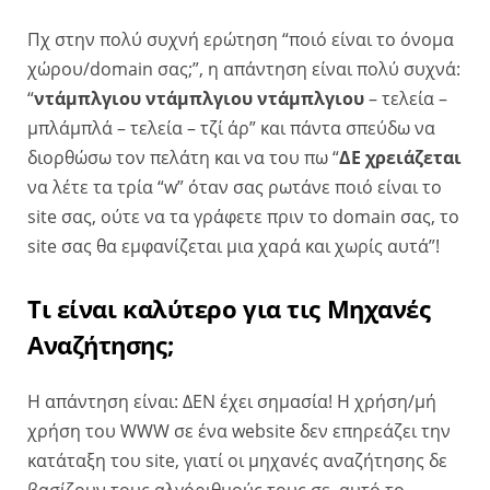
Πχ στην πολύ συχνή ερώτηση “ποιό είναι το όνομα
χώρου/domain σας;”, η απάντηση είναι πολύ συχνά:
“
ντάμπλγιου ντάμπλγιου ντάμπλγιου
– τελεία –
μπλάμπλά – τελεία – τζί άρ” και πάντα σπεύδω να
διορθώσω τον πελάτη και να του πω “
ΔΕ χρειάζεται
να λέτε τα τρία “w” όταν σας ρωτάνε ποιό είναι το
site σας, ούτε να τα γράφετε πριν το domain σας, το
site σας θα εμφανίζεται μια χαρά και χωρίς αυτά”!
Τι είναι καλύτερο για τις Μηχανές
Αναζήτησης;
Η απάντηση είναι: ΔΕΝ έχει σημασία! Η χρήση/μή
χρήση του WWW σε ένα website δεν επηρεάζει την
κατάταξη του site, γιατί οι μηχανές αναζήτησης δε
βασίζουν τους αλγόριθμούς τους σε αυτό το