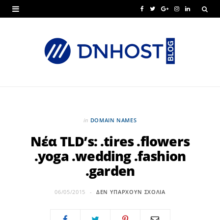
F
T
G
I
L
a
w
o
n
i
c
i
o
s
n
e
t
g
t
k
b
t
l
a
e
o
e
e
g
d
o
r
P
r
I
in
DOMAIN NAMES
k
l
a
n
Νέα TLD’s: .tires .flowers
.yoga .wedding .fashion
u
m
.garden
s
06/05/2015
ΔΕΝ ΥΠΆΡΧΟΥΝ ΣΧΌΛΙΑ