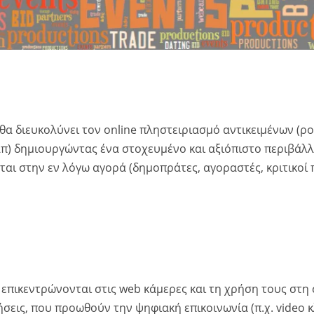
θα διευκολύνει τον online πληστειριασμό αντικειμένων (ρ
κλπ) δημιουργώντας ένα στοχευμένο και αξιόπιστο περιβάλ
αι στην εν λόγω αγορά (δημοπράτες, αγοραστές, κριτικοί π
ς επικεντρώνονται στις web κάμερες και τη χρήση τους στη
ήσεις, που προωθούν την ψηφιακή επικοινωνία (π.χ. video κ