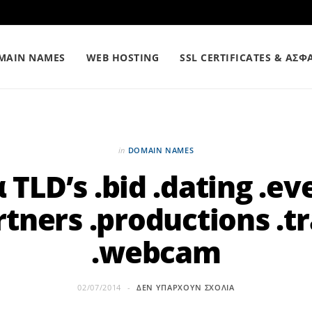
MAIN NAMES
WEB HOSTING
SSL CERTIFICATES & ΑΣΦ
in
DOMAIN NAMES
 TLD’s .bid .dating .ev
rtners .productions .t
.webcam
02/07/2014
ΔΕΝ ΥΠΆΡΧΟΥΝ ΣΧΌΛΙΑ