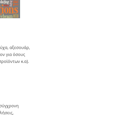
ούχα, αξεσουάρ,
λον για όσους
ροϊόντων κ.α).
 σύγχρονη
λήσεις,