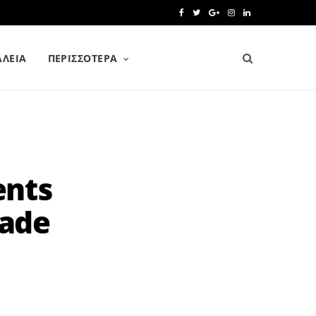
F
T
G
I
L
a
w
o
n
i
ΑΛΕΙΑ
ΠΕΡΙΣΣΌΤΕΡΑ
c
i
o
s
n
e
t
g
t
k
b
t
l
a
e
o
e
e
g
d
o
r
P
r
I
ents
k
l
a
n
rade
u
m
s