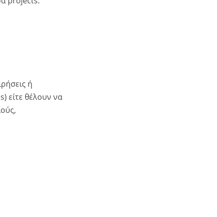
α projects.
ιρήσεις ή
) είτε θέλουν να
ιούς,