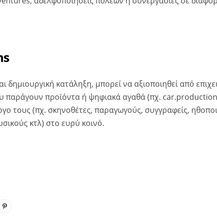
 ventures, αδελφοποιήσεις πόλεων ή συνεργασίες σε διάφορ
ns
αι δημιουργική κατάληξη, μπορεί να αξιοποιηθεί από επιχε
υ παράγουν προϊόντα ή ψηφιακά αγαθά (πχ. car.productions
γο τους (πχ. σκηνοθέτες, παραγωγούς, συγγραφείς, ηθοπο
σικούς κτλ) στο ευρύ κοινό.