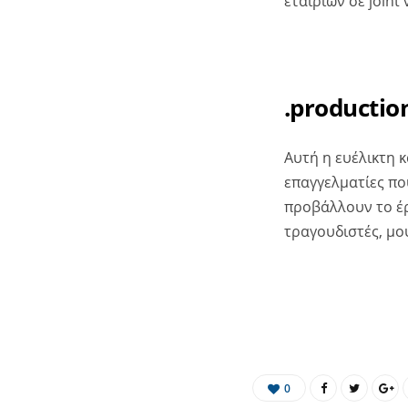
εταιριών σε joint
.productio
Αυτή η ευέλικτη κ
επαγγελματίες πο
προβάλλουν το έρ
τραγουδιστές, μου
0