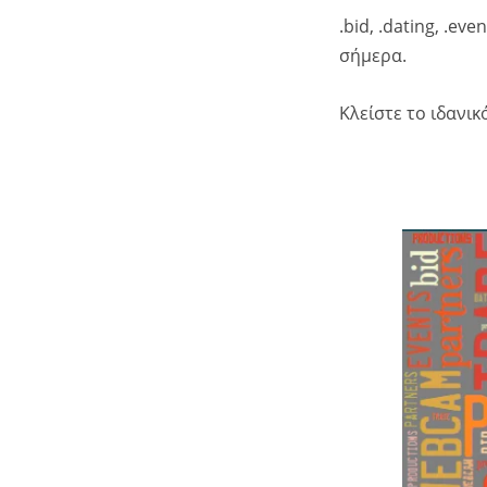
.bid, .dating, .e
σήμερα.
Κλείστε το ιδανικ