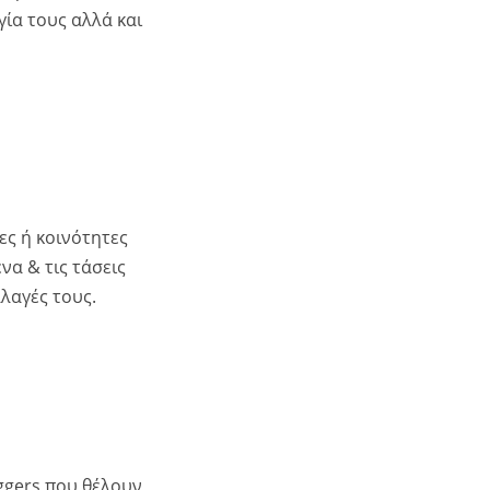
γία τους αλλά και
ες ή κοινότητες
να & τις τάσεις
λαγές τους.
oggers που θέλουν