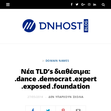
F
T
G
I
L
a
w
o
n
i
c
i
o
s
n
e
t
g
t
k
b
t
l
a
e
o
e
e
g
d
o
r
P
r
I
in
DOMAIN NAMES
k
l
a
n
Νέα TLD’s διαθέσιμα:
.dance .democrat .expert
u
m
.exposed .foundation
s
27/05/2014
ΔΕΝ ΥΠΆΡΧΟΥΝ ΣΧΌΛΙΑ