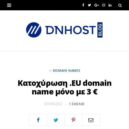
F
T
G
I
L
a
w
o
n
i
c
i
o
s
n
e
t
g
t
k
b
t
l
a
e
o
e
e
g
d
o
r
P
r
I
in
DOMAIN NAMES
k
l
a
n
Κατοχύρωση .EU domain
name μόνο με 3 €
u
m
s
07/09/2012
1 ΣΧΌΛΙΟ