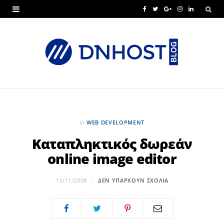
F
T
G
I
L
a
w
o
n
i
c
i
o
s
n
e
t
g
t
k
b
t
l
a
e
o
e
e
g
d
o
r
P
r
I
in
WEB DEVELOPMENT
k
l
a
n
Καταπληκτικός δωρεάν
online image editor
u
m
s
13/11/2008
ΔΕΝ ΥΠΆΡΧΟΥΝ ΣΧΌΛΙΑ