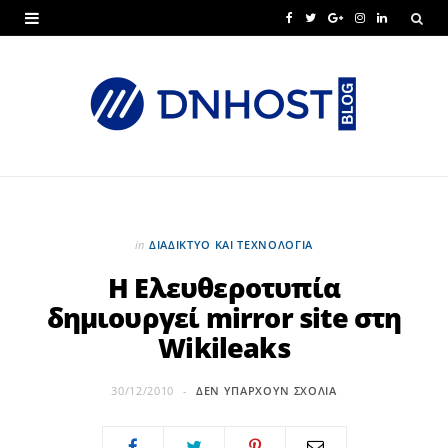
F
T
G
I
L
a
w
o
n
i
c
i
o
s
n
e
t
g
t
k
b
t
l
a
e
o
e
e
g
d
o
r
P
r
I
in
ΔΙΑΔΊΚΤΥΟ ΚΑΙ ΤΕΧΝΟΛΟΓΊΑ
k
l
a
n
Η Ελευθεροτυπία
δημιουργεί mirror site στη
u
m
Wikileaks
s
30/12/2010
ΔΕΝ ΥΠΆΡΧΟΥΝ ΣΧΌΛΙΑ