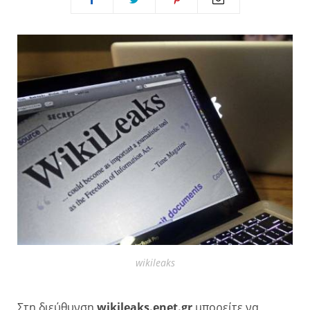
wikileaks
Στη διεύθυνση
wikileaks.enet.gr
μπορείτε να