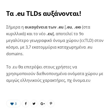
Τα .eu TLDs αυξάνονται!
Σήμερα η
οικογένεια των .eu
[
.eu
,
.ею
(στα
κυριλλικά) και το νέο
.ευ
], αποτελεί το 9ο
μεγαλύτερο γεωγραφικό όνομα χώρου (ccTLD) στον
κόσμο, με 3,7 εκατομμύρια καταχωρημένα .eu
domains.
Το .ευ θα επιτρέψει στους χρήστες να
χρησιμοποιούν διεθνοποιημένα ονόματα χώρου με
αμιγώς ελληνικούς χαρακτήρες, πχ όνομα.ευ
3