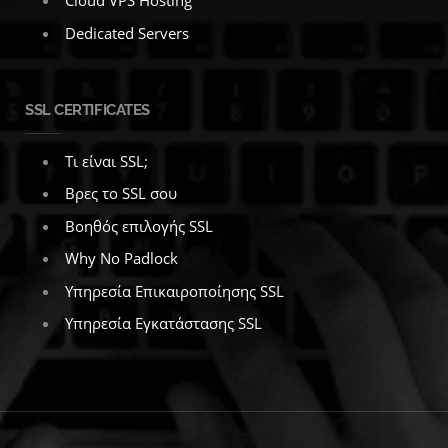
Cloud VPS Hosting
Dedicated Servers
SSL CERTIFICATES
Τι είναι SSL;
Βρες το SSL σου
Βοηθός επιλογής SSL
Why No Padlock
Υπηρεσία Επικαιροποίησης SSL
Υπηρεσία Εγκατάστασης SSL