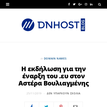
F
T
G
I
L
a
w
o
n
i
c
i
o
s
n
e
t
g
t
k
b
t
l
a
e
o
e
e
g
d
o
r
P
r
I
in
DOMAIN NAMES
k
l
a
n
Η εκδήλωση για την
έναρξη του .ευ στον
u
m
Αστέρα Βουλιαγμένης
s
25/11/2019
ΔΕΝ ΥΠΆΡΧΟΥΝ ΣΧΌΛΙΑ