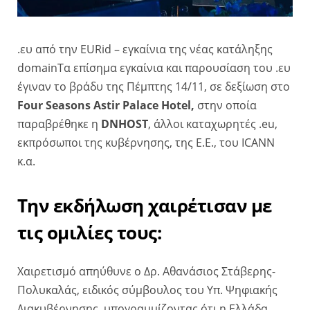
.ευ από την EURid – εγκαίνια της νέας κατάληξης
domainΤα επίσημα εγκαίνια και παρουσίαση του .ευ
έγιναν το βράδυ της Πέμπτης 14/11, σε δεξίωση στο
Four Seasons Astir Palace Hotel,
στην οποία
παραβρέθηκε η
DNHOST
, άλλοι καταχωρητές .eu,
εκπρόσωποι της κυβέρνησης, της Ε.Ε., του ICANN
κ.α.
Την εκδήλωση χαιρέτισαν με
τις ομιλίες τους:
Χαιρετισμό απηύθυνε ο Δρ. Αθανάσιος Στάβερης-
Πολυκαλάς, ειδικός σύμβουλος του Υπ. Ψηφιακής
Διακυβέρνησης, υπογραμμίζοντας ότι η Ελλάδα