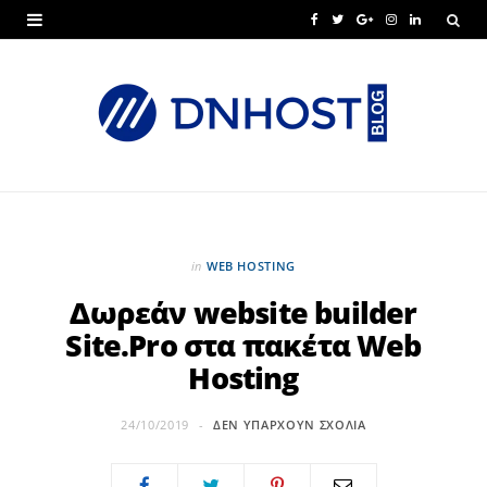
F
T
G
I
L
a
w
o
n
i
c
i
o
s
n
e
t
g
t
k
b
t
l
a
e
o
e
e
g
d
o
r
P
r
I
in
WEB HOSTING
k
l
a
n
Δωρεάν website builder
Site.Pro στα πακέτα Web
u
m
Hosting
s
24/10/2019
ΔΕΝ ΥΠΆΡΧΟΥΝ ΣΧΌΛΙΑ