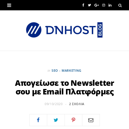
F
T
G
I
L
a
w
o
n
i
c
i
o
s
n
e
t
g
t
k
b
t
l
a
e
o
e
e
g
d
o
r
P
r
I
in
SEO - MARKETING
k
l
a
n
Απογείωσε το Newsletter
σου με Email Πλατφόρμες
u
m
s
09/10/2020
2 ΣΧΌΛΙΑ