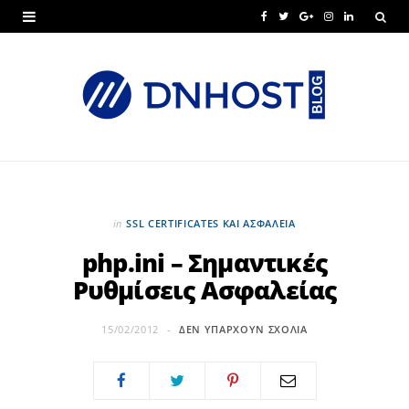
F
T
G
I
L
a
w
o
n
i
c
i
o
s
n
e
t
g
t
k
b
t
l
a
e
o
e
e
g
d
o
r
P
r
I
in
SSL CERTIFICATES ΚΑΙ ΑΣΦΆΛΕΙΑ
k
l
a
n
php.ini – Σημαντικές
Ρυθμίσεις Ασφαλείας
u
m
s
15/02/2012
ΔΕΝ ΥΠΆΡΧΟΥΝ ΣΧΌΛΙΑ