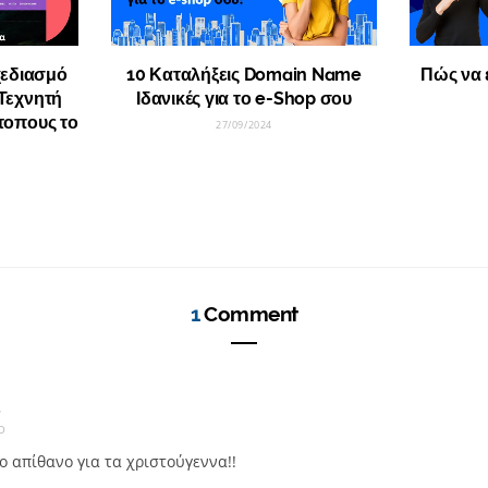
εδιασμό
10 Καταλήξεις Domain Name
Πώς να 
Τεχνητή
Ιδανικές για το e-Shop σου
τοπους το
27/09/2024
1
Comment
ς
O
 απίθανο για τα χριστούγεννα!!