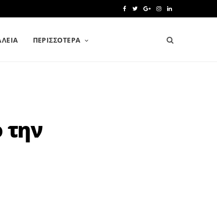
F
T
G
I
L
a
w
o
n
i
ΑΛΕΙΑ
ΠΕΡΙΣΣΌΤΕΡΑ
c
i
o
s
n
e
t
g
t
k
b
t
l
a
e
o
e
e
g
d
o
r
P
r
I
 την
k
l
a
n
u
m
s