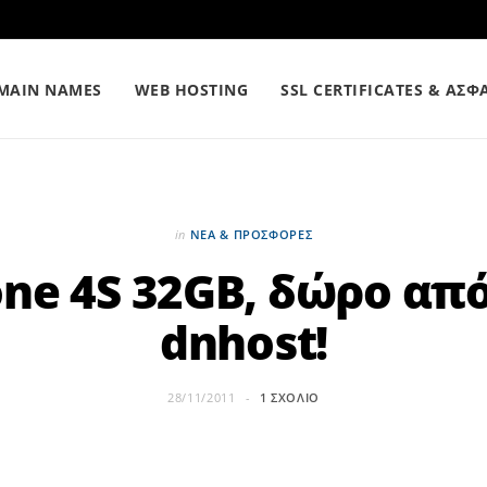
MAIN NAMES
WEB HOSTING
SSL CERTIFICATES & ΑΣΦ
in
ΝΕΑ & ΠΡΟΣΦΟΡΕΣ
one 4S 32GB, δώρο από
dnhost!
28/11/2011
1 ΣΧΌΛΙΟ