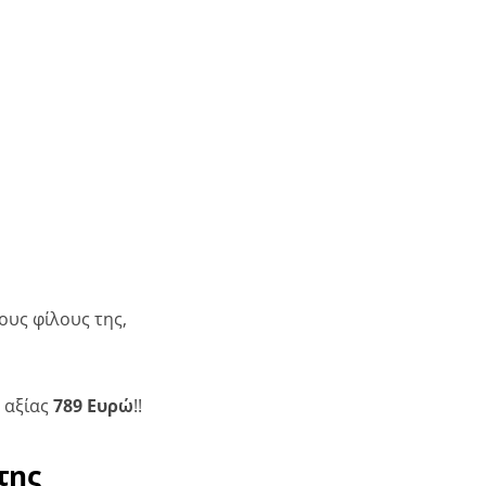
ους φίλους της,
αξίας
789 Eυρώ
!!
της