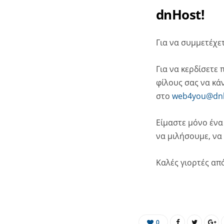
dnHost!
Για να συμμετέχε
Για να κερδίσετε
φίλους σας να κά
στο
web4you@dnh
Είμαστε μόνο ένα
να μιλήσουμε, να
Καλές γιορτές απ
0