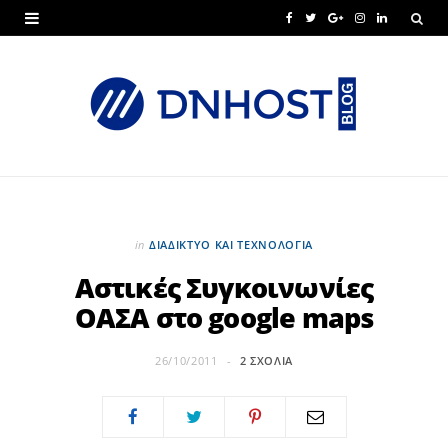
F
T
G
I
L
a
w
o
n
i
c
i
o
s
n
e
t
g
t
k
b
t
l
a
e
o
e
e
g
d
o
r
P
r
I
in
ΔΙΑΔΊΚΤΥΟ ΚΑΙ ΤΕΧΝΟΛΟΓΊΑ
k
l
a
n
Αστικές Συγκοινωνίες
ΟΑΣΑ στο google maps
u
m
s
26/10/2011
2 ΣΧΌΛΙΑ