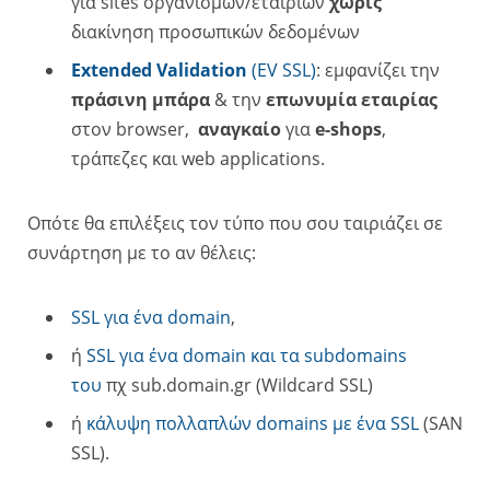
για sites οργανισμών/εταιριών
χωρίς
διακίνηση προσωπικών δεδομένων
Extended Validation
(EV SSL)
: εμφανίζει την
πράσινη μπάρα
& την
επωνυμία εταιρίας
στον browser,
αναγκαίο
για
e-shops
,
τράπεζες και web applications.
Oπότε θα επιλέξεις τον τύπο που σου ταιριάζει σε
συνάρτηση με το αν θέλεις:
SSL για ένα domain
,
ή
SSL για ένα domain και τα subdomains
του
πχ sub.domain.gr (Wildcard SSL)
ή
κάλυψη πολλαπλών domains με ένα SSL
(SAN
SSL).