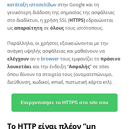
κατάταξη ιστοσελίδων
στην Google και τη
γενικότερη διάδοση της σημασίας της ασφάλειας
στο διαδίκτυο, η χρήση SSL (
HTTPS)
εδραιώνεται
ως
απαραίτητη
σε
όλους
τους ιστότοπους.
Παράλληλα, οι χρήστες εξοικειώνονται με την
ανάγκη υψηλής ασφάλειας και μαθαίνουν να
ελέγχουν
αν ο
browser
τους εμφανίζει το
πράσινο
λουκετάκι
και την ένδειξη “
Ασφαλής
” σε sites
όπου δίνουν τα στοιχεία τους (ονοματεπώνυμο,
διεύθυνση, κωδικοί, email, πιστωτική κάρτα κτλ).
Ενεργοποίησε το HTTPS στο site σου
Το HTTP είναι πλέον “μη