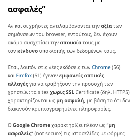
ασφαλές”
Αν και οι χρήστες αντιλαμβάνονται την
αξία
των
σημάνσεων του browser, εντούτοις, δεν έχουν
ακόμα συσχετίσει την
απουσία
τους με
τον
κίνδυνο
υποκλοπής των δεδομένων τους.
Έτσι, λοιπόν στις νέες εκδόσεις των
Chrome
(56)
και
Firefox
(51) έγιναν
εμφανείς οπτικές
αλλαγές
για να τραβήξουν την προσοχή των
χρηστών: τα sites
χωρίς SSL
Certificate (δηλ. HTTPS)
χαρακτηρίζονται ως
μη ασφαλή,
με βάση το ότι δεν
διακινούν κρυπτογραφημένες πληροφορίες.
Ο
Google Chrome
χαρακτηρίζει πλέον ως “
μη
ασφαλείς
” (not secure) τις ιστοσελίδες με φόρμες