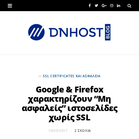
F
T
G
I
L
a
w
o
n
i
c
i
o
s
n
e
t
g
t
k
b
t
l
a
e
o
e
e
g
d
o
r
P
r
I
in
SSL CERTIFICATES ΚΑΙ ΑΣΦΆΛΕΙΑ
k
l
a
n
Google & Firefox
χαρακτηρίζουν “Μη
u
m
ασφαλείς” ιστοσελίδες
s
χωρίς SSL
10/03/2017
2 ΣΧΌΛΙΑ