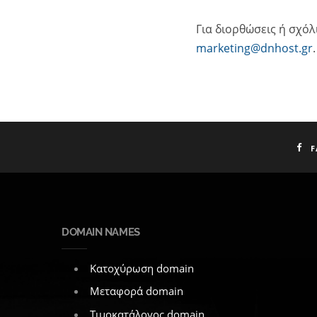
Για διορθώσεις ή σχόλ
marketing@dnhost.gr
.
F
DOMAIN NAMES
Κατοχύρωση domain
Μεταφορά domain
Τιμοκατάλογος domain