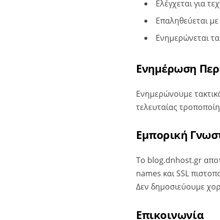
Ελέγχεται για τε
Επαληθεύεται με 
Ενημερώνεται τακ
Ενημέρωση Περ
Ενημερώνουμε τακτικά
τελευταίας τροποποίη
Εμπορική Γνωσ
Το blog.dnhost.gr απ
names και SSL πιστοπ
Δεν δημοσιεύουμε χορ
Επικοινωνία