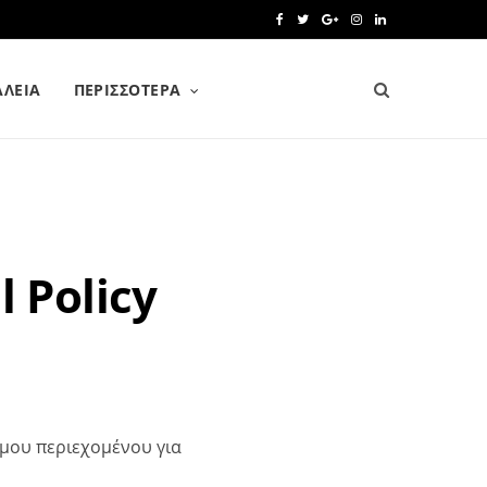
F
T
G
I
L
a
w
o
n
i
ΑΛΕΙΑ
ΠΕΡΙΣΣΌΤΕΡΑ
c
i
o
s
n
e
t
g
t
k
b
t
l
a
e
o
e
e
g
d
o
r
P
r
I
l Policy
k
l
a
n
u
m
s
ιμου περιεχομένου για