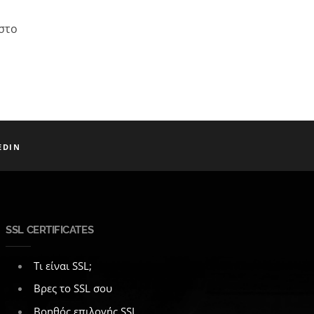
 στο
EDIN
SSL CERTIFICATES
Τι είναι SSL;
Βρες το SSL σου
Βοηθός επιλογής SSL