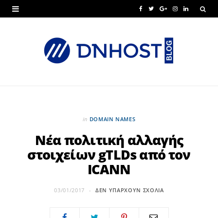
F
T
G
I
L
a
w
o
n
i
c
i
o
s
n
e
t
g
t
k
b
t
l
a
e
o
e
e
g
d
o
r
P
r
I
in
DOMAIN NAMES
k
l
a
n
Νέα πολιτική αλλαγής
στοιχείων gTLDs από τον
u
m
ICANN
s
03/01/2017
ΔΕΝ ΥΠΆΡΧΟΥΝ ΣΧΌΛΙΑ