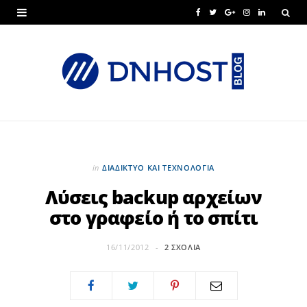
F
T
G
I
L
a
w
o
n
i
c
i
o
s
n
e
t
g
t
k
b
t
l
a
e
o
e
e
g
d
o
r
P
r
I
in
ΔΙΑΔΊΚΤΥΟ ΚΑΙ ΤΕΧΝΟΛΟΓΊΑ
k
l
a
n
Λύσεις backup αρχείων
στο γραφείο ή το σπίτι
u
m
s
16/11/2012
2 ΣΧΌΛΙΑ