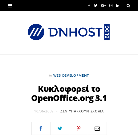
F
T
G
I
L
a
w
o
n
i
c
i
o
s
n
e
t
g
t
k
b
t
l
a
e
o
e
e
g
d
o
r
P
r
I
in
WEB DEVELOPMENT
k
l
a
n
Κυκλοφορεί το
OpenOffice.org 3.1
u
m
s
10/06/2009
ΔΕΝ ΥΠΆΡΧΟΥΝ ΣΧΌΛΙΑ