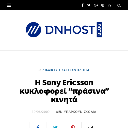
F
T
G
I
L
a
w
o
n
i
c
i
o
s
n
e
t
g
t
k
b
t
l
a
e
o
e
e
g
d
o
r
P
r
I
in
ΔΙΑΔΊΚΤΥΟ ΚΑΙ ΤΕΧΝΟΛΟΓΊΑ
k
l
a
n
Η Sony Ericsson
κυκλοφορεί “πράσινα”
u
m
κινητά
s
10/06/2009
ΔΕΝ ΥΠΆΡΧΟΥΝ ΣΧΌΛΙΑ