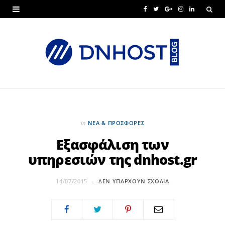
F
T
G
I
L
a
w
o
n
i
c
i
o
s
n
e
t
g
t
k
b
t
l
a
e
o
e
e
g
d
o
r
P
r
I
in
ΝΕΑ & ΠΡΟΣΦΟΡΕΣ
k
l
a
n
Εξασφάλιση των
υπηρεσιών της dnhost.gr
u
m
s
14/07/2015
ΔΕΝ ΥΠΆΡΧΟΥΝ ΣΧΌΛΙΑ